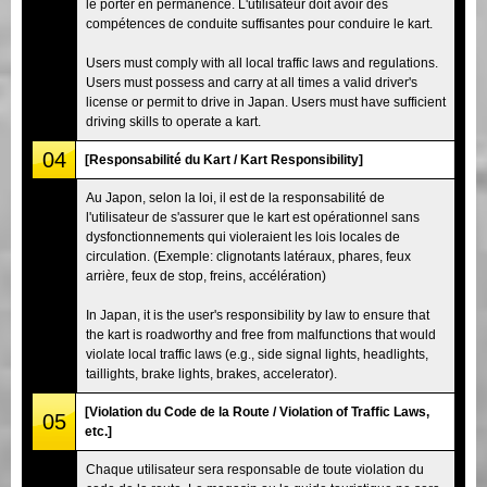
le porter en permanence. L'utilisateur doit avoir des
compétences de conduite suffisantes pour conduire le kart.
Users must comply with all local traffic laws and regulations.
Users must possess and carry at all times a valid driver's
license or permit to drive in Japan. Users must have sufficient
driving skills to operate a kart.
04
[Responsabilité du Kart / Kart Responsibility]
Au Japon, selon la loi, il est de la responsabilité de
l'utilisateur de s'assurer que le kart est opérationnel sans
dysfonctionnements qui violeraient les lois locales de
circulation. (Exemple: clignotants latéraux, phares, feux
arrière, feux de stop, freins, accélération)
In Japan, it is the user's responsibility by law to ensure that
the kart is roadworthy and free from malfunctions that would
violate local traffic laws (e.g., side signal lights, headlights,
taillights, brake lights, brakes, accelerator).
[Violation du Code de la Route / Violation of Traffic Laws,
05
etc.]
Chaque utilisateur sera responsable de toute violation du