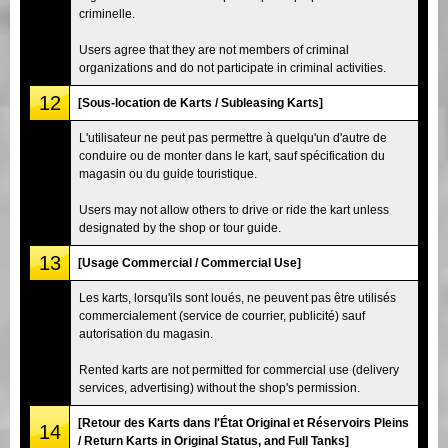
criminelle.
Users agree that they are not members of criminal
organizations and do not participate in criminal activities.
12
[Sous-location de Karts / Subleasing Karts]
L'utilisateur ne peut pas permettre à quelqu'un d'autre de
conduire ou de monter dans le kart, sauf spécification du
magasin ou du guide touristique.
Users may not allow others to drive or ride the kart unless
designated by the shop or tour guide.
13
[Usage Commercial / Commercial Use]
Les karts, lorsqu'ils sont loués, ne peuvent pas être utilisés
commercialement (service de courrier, publicité) sauf
autorisation du magasin.
Rented karts are not permitted for commercial use (delivery
services, advertising) without the shop's permission.
[Retour des Karts dans l'État Original et Réservoirs Pleins
14
/ Return Karts in Original Status, and Full Tanks]