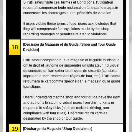
Si l'utilisateur viole ces Termes et Conditions, l'utilisateur
reconnaît compenser toute réclamation faite par le magasin
concernant les dommages ou les pénalités de violation.
If users violate these terms of use, users acknowledge that
they will compensate for any claims made by the shop
regarding damages or penalties related to violations.
[Décision du Magasin et du Guide / Shop and Tour Guide
18
Decision]
L'utilisateur comprend que le magasin et le guide touristique
ont le droit et l'autorité de suspendre un utilisateur individuel
de conduire un kart selon les risques de sécurité (conduite
imprudente, non-respect des règles de tour, etc.). L'utilisateur
retournera le kart comme spécifié par le magasin ou le guide
touristique.
Users understand that the shop and tour guide have the right
and authority to stop individual users from driving karts in
response to safety risks (such as reckless driving, non-
compliance with tour rules). Users will return karts as
designated by the shop or tour guide.
19
[Décharge du Magasin / Shop Disclaimer]