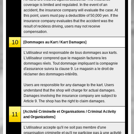
coverage is limited and regulated. In the event of an
accident, the insurance company will evaluate the case. At
this point, users must pay a deductible of 50,000 yen. If the
insurance company evaluates that the accident was the
result of reckless driving, users may not receive
compensation.
10
[Dommages au Kart / Kart Damages]
L'utilisateur est responsable de tous dommages aux karts.
L'utilisateur comprend que le magasin facturera les
dommages réels. Tout dommage impliquant la compagnie
d'assurance suivra la clause 9. Le magasin a le droit de
réclamer des dommages-intérêts.
Users are responsible for any damage to the kart. Users
understand that the shop will charge for actual damages.
Damages involving the insurance company are subject to
Article 9. The shop has the right to claim damages.
[Activité Criminelle et Organisations / Criminal Activity
11
and Organizations]
L'utilisateur accepte qu'il ne soit pas membre d'une
organisation criminelle et qu'il ne participe pas à une activité