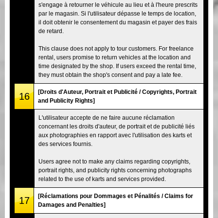
s'engage à retourner le véhicule au lieu et à l'heure prescrits
par le magasin. Si l'utilisateur dépasse le temps de location,
il doit obtenir le consentement du magasin et payer des frais
de retard.
This clause does not apply to tour customers. For freelance
rental, users promise to return vehicles at the location and
time designated by the shop. If users exceed the rental time,
they must obtain the shop's consent and pay a late fee.
[Droits d'Auteur, Portrait et Publicité / Copyrights, Portrait
16
and Publicity Rights]
L'utilisateur accepte de ne faire aucune réclamation
concernant les droits d'auteur, de portrait et de publicité liés
aux photographies en rapport avec l'utilisation des karts et
des services fournis.
Users agree not to make any claims regarding copyrights,
portrait rights, and publicity rights concerning photographs
related to the use of karts and services provided.
[Réclamations pour Dommages et Pénalités / Claims for
17
Damages and Penalties]