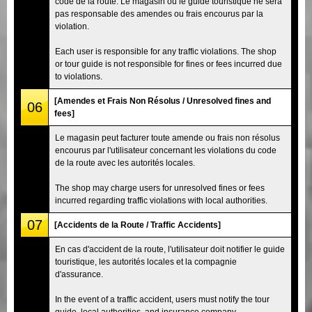
code de la route. Le magasin ou le guide touristique ne sera
pas responsable des amendes ou frais encourus par la
violation.
Each user is responsible for any traffic violations. The shop
or tour guide is not responsible for fines or fees incurred due
to violations.
[Amendes et Frais Non Résolus / Unresolved fines and
06
fees]
Le magasin peut facturer toute amende ou frais non résolus
encourus par l'utilisateur concernant les violations du code
de la route avec les autorités locales.
The shop may charge users for unresolved fines or fees
incurred regarding traffic violations with local authorities.
07
[Accidents de la Route / Traffic Accidents]
En cas d'accident de la route, l'utilisateur doit notifier le guide
touristique, les autorités locales et la compagnie
d'assurance.
In the event of a traffic accident, users must notify the tour
guide, local authorities, and insurance company.