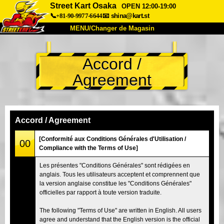
Street Kart Osaka
OPEN 12:00-19:00
📞+81-90-9977-6644
📧
shina@kart.st
MENU/Changer de Magasin
ACCUEIL
Accord /
À Propos
Caractéristiques
Tarifs
Agreement
Accès
Avis
FAQ
Entreprise
Réservation
Changer de Magasin
Accord / Agreement
Tokyo Shinagawa
Tokyo Akihabara#1
[Conformité aux Conditions Générales d'Utilisation /
00
Compliance with the Terms of Use]
Tokyo Akihabara#2
Tokyo Shibuya
Les présentes "Conditions Générales" sont rédigées en
Tokyo Shibuya Annexe
Baie de Tokyo
anglais. Tous les utilisateurs acceptent et comprennent que
la version anglaise constitue les "Conditions Générales"
Tokyo Asakusa
Osaka
officielles par rapport à toute version traduite.
Okinawa
The following "Terms of Use" are written in English. All users
agree and understand that the English version is the official