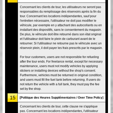
Concernant les clients de tour, les utilisateurs ne seront pas
responsables du remplissage des réservoirs après la fin du
tour. Concernant les locations indépendantes, sauf pour
l'entretien nécessaire, l'utilisateur ne doit pas modifier le
véhicule, par exemple en y attachant des autocollants ou en
installant des dispositifs, sans le consentement du magasin.
De plus, le véhicule doit être retourné dans son état original
et l'utilisateur doit faire le plein de carburant avant de le
retourner. Si l'utilisateur ne retourne pas le véhicule avec un
réservoir plein, il doit payer les frais prescrits par le magasin.
For tour customers, users are not responsible for refueling
after the tour ends. For freelance rental, except for necessary
maintenance, users must not modify vehicles by applying
stickers or installing devices without the shop's consent.
Furthermore, vehicles must be returned in original condition,
and users must fill the fuel tank before returning. If users do
not return the vehicle with a full tank, they must pay the fee
set by the shop.
15
[Politique des Heures Supplémentaires / Over Time Policy]
Concernant les clients de tour, cette clause ne s'applique
pas. Concernant les locations indépendantes, l'utilisateur