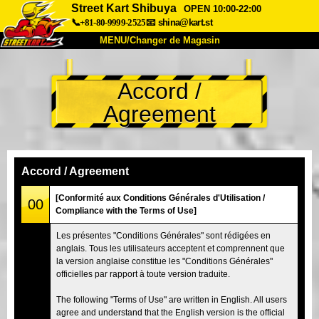
Street Kart Shibuya
OPEN 10:00-22:00
📞+81-80-9999-2525
📧
shina@kart.st
MENU/Changer de Magasin
ACCUEIL
Accord /
À Propos
Caractéristiques
Tarifs
Agreement
Accès
Avis
FAQ
Entreprise
Réservation
Changer de Magasin
Accord / Agreement
Tokyo Shinagawa
Tokyo Akihabara#1
[Conformité aux Conditions Générales d'Utilisation /
00
Compliance with the Terms of Use]
Tokyo Akihabara#2
Tokyo Shibuya
Les présentes "Conditions Générales" sont rédigées en
Tokyo Shibuya Annexe
Baie de Tokyo
anglais. Tous les utilisateurs acceptent et comprennent que
la version anglaise constitue les "Conditions Générales"
Tokyo Asakusa
Osaka
officielles par rapport à toute version traduite.
Okinawa
The following "Terms of Use" are written in English. All users
agree and understand that the English version is the official