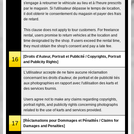
s'engage à retourner le véhicule au lieu et à l'heure prescrits
par le magasin. Si l'utilisateur dépasse le temps de location,
il doit obtenir le consentement du magasin et payer des frais
de retard.
This clause does not apply to tour customers. For freelance
rental, users promise to return vehicles at the location and
time designated by the shop. If users exceed the rental time,
they must obtain the shop's consent and pay a late fee.
[Droits d'Auteur, Portrait et Publicité / Copyrights, Portrait
16
and Publicity Rights]
L'utilisateur accepte de ne faire aucune réclamation
concernant les droits d'auteur, de portrait et de publicité liés
aux photographies en rapport avec l'utilisation des karts et
des services fournis.
Users agree not to make any claims regarding copyrights,
portrait rights, and publicity rights concerning photographs
related to the use of karts and services provided.
[Réclamations pour Dommages et Pénalités / Claims for
17
Damages and Penalties]