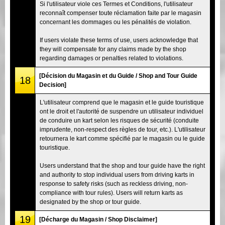
Si l'utilisateur viole ces Termes et Conditions, l'utilisateur
reconnaît compenser toute réclamation faite par le magasin
concernant les dommages ou les pénalités de violation.
If users violate these terms of use, users acknowledge that
they will compensate for any claims made by the shop
regarding damages or penalties related to violations.
[Décision du Magasin et du Guide / Shop and Tour Guide
18
Decision]
L'utilisateur comprend que le magasin et le guide touristique
ont le droit et l'autorité de suspendre un utilisateur individuel
de conduire un kart selon les risques de sécurité (conduite
imprudente, non-respect des règles de tour, etc.). L'utilisateur
retournera le kart comme spécifié par le magasin ou le guide
touristique.
Users understand that the shop and tour guide have the right
and authority to stop individual users from driving karts in
response to safety risks (such as reckless driving, non-
compliance with tour rules). Users will return karts as
designated by the shop or tour guide.
19
[Décharge du Magasin / Shop Disclaimer]