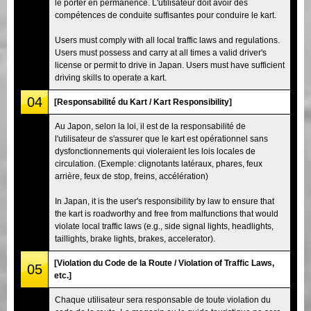
le porter en permanence. L'utilisateur doit avoir des
compétences de conduite suffisantes pour conduire le kart.
Users must comply with all local traffic laws and regulations.
Users must possess and carry at all times a valid driver's
license or permit to drive in Japan. Users must have sufficient
driving skills to operate a kart.
04
[Responsabilité du Kart / Kart Responsibility]
Au Japon, selon la loi, il est de la responsabilité de
l'utilisateur de s'assurer que le kart est opérationnel sans
dysfonctionnements qui violeraient les lois locales de
circulation. (Exemple: clignotants latéraux, phares, feux
arrière, feux de stop, freins, accélération)
In Japan, it is the user's responsibility by law to ensure that
the kart is roadworthy and free from malfunctions that would
violate local traffic laws (e.g., side signal lights, headlights,
taillights, brake lights, brakes, accelerator).
[Violation du Code de la Route / Violation of Traffic Laws,
05
etc.]
Chaque utilisateur sera responsable de toute violation du