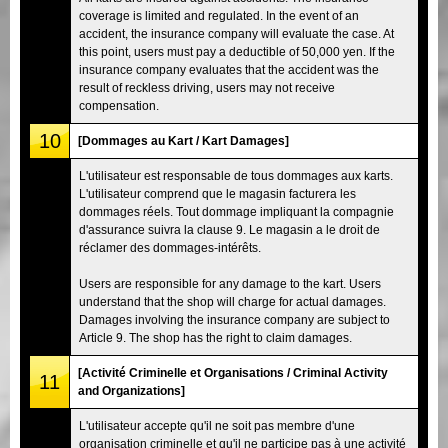
coverage is limited and regulated. In the event of an
accident, the insurance company will evaluate the case. At
this point, users must pay a deductible of 50,000 yen. If the
insurance company evaluates that the accident was the
result of reckless driving, users may not receive
compensation.
10
[Dommages au Kart / Kart Damages]
L'utilisateur est responsable de tous dommages aux karts.
L'utilisateur comprend que le magasin facturera les
dommages réels. Tout dommage impliquant la compagnie
d'assurance suivra la clause 9. Le magasin a le droit de
réclamer des dommages-intérêts.
Users are responsible for any damage to the kart. Users
understand that the shop will charge for actual damages.
Damages involving the insurance company are subject to
Article 9. The shop has the right to claim damages.
[Activité Criminelle et Organisations / Criminal Activity
11
and Organizations]
L'utilisateur accepte qu'il ne soit pas membre d'une
organisation criminelle et qu'il ne participe pas à une activité