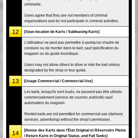
criminelle.
Users agree that they are not members of criminal
organizations and do not participate in criminal activities.
12
[Sous-location de Karts / Subleasing Karts]
L'utilisateur ne peut pas permettre à quelqu'un d'autre de
conduire ou de monter dans le kart, sauf spécification du
magasin ou du guide touristique.
Users may not allow others to drive or ride the kart unless
designated by the shop or tour guide.
13
[Usage Commercial / Commercial Use]
Les karts, lorsqu'ils sont loués, ne peuvent pas être utilisés
commercialement (service de courrier, publicité) sauf
autorisation du magasin.
Rented karts are not permitted for commercial use (delivery
services, advertising) without the shop's permission.
[Retour des Karts dans l'État Original et Réservoirs Pleins
14
/ Return Karts in Original Status, and Full Tanks]