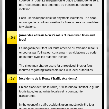
code de la route. Le magasin ou le guide touristique ne sera
pas responsable des amendes ou frais encourus par la
violation.
Each user is responsible for any traffic violations. The shop
or tour guide is not responsible for fines or fees incurred due
to violations.
[Amendes et Frais Non Résolus / Unresolved fines and
06
fees]
Le magasin peut facturer toute amende ou frais non résolus
encourus par l'utilisateur concernant les violations du code
de la route avec les autorités locales.
The shop may charge users for unresolved fines or fees
incurred regarding traffic violations with local authorities.
07
[Accidents de la Route / Traffic Accidents]
En cas d'accident de la route, l'utilisateur doit notifier le guide
touristique, les autorités locales et la compagnie
d'assurance.
In the event of a traffic accident, users must notify the tour
guide, local authorities, and insurance company.