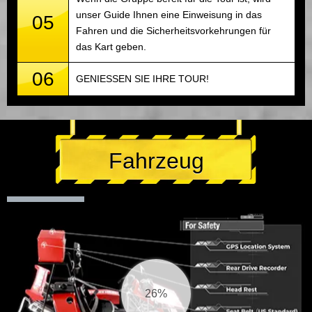
unser Guide Ihnen eine Einweisung in das
05
Fahren und die Sicherheitsvorkehrungen für
das Kart geben.
06
GENIESSEN SIE IHRE TOUR!
Fahrzeug
27%