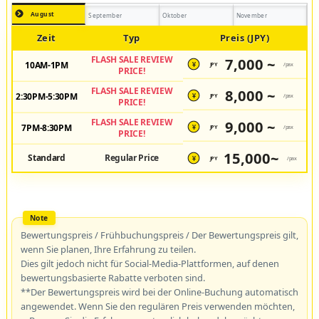
August
September
Oktober
November
Zeit
Typ
Preis (JPY)
FLASH SALE REVIEW
7,000 ~
10AM-1PM
JPY
/pax
¥
PRICE!
FLASH SALE REVIEW
8,000 ~
2:30PM-5:30PM
JPY
/pax
¥
PRICE!
FLASH SALE REVIEW
9,000 ~
7PM-8:30PM
JPY
/pax
¥
PRICE!
15,000~
Standard
Regular Price
JPY
/pax
¥
Bewertungspreis / Frühbuchungspreis / Der Bewertungspreis gilt,
wenn Sie planen, Ihre Erfahrung zu teilen.
Dies gilt jedoch nicht für Social-Media-Plattformen, auf denen
bewertungsbasierte Rabatte verboten sind.
**Der Bewertungspreis wird bei der Online-Buchung automatisch
angewendet. Wenn Sie den regulären Preis verwenden möchten,