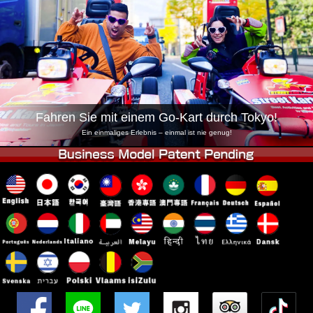
Unternehmen
Buchung
Shop wechseln
Tokio Shinagawa
Tokio Akihabara#1
Tokio Akihabara#2
Tokio Shibuya
Tokio Shibuya Annex
Tokio Bucht
Fahren Sie mit einem Go-Kart durch Tokyo!
Tokio Asakusa
Osaka
Ein einmaliges Erlebnis – einmal ist nie genug!
Okinawa