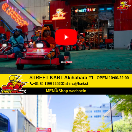
STREET KART Akihabara #1
OPEN 10:00-22:00
📞+81-80-1199-1199
📧
shina@kart.st
MENÜ/Shop wechseln
START
Über uns
Spezifikationen
Preise
Anfahrt
Bewertungen
FAQ