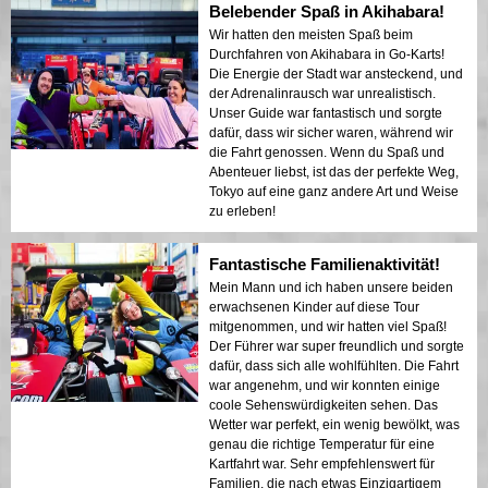
Belebender Spaß in Akihabara!
Wir hatten den meisten Spaß beim
Durchfahren von Akihabara in Go-Karts!
Die Energie der Stadt war ansteckend, und
der Adrenalinrausch war unrealistisch.
Unser Guide war fantastisch und sorgte
dafür, dass wir sicher waren, während wir
die Fahrt genossen. Wenn du Spaß und
Abenteuer liebst, ist das der perfekte Weg,
Tokyo auf eine ganz andere Art und Weise
zu erleben!
Fantastische Familienaktivität!
Mein Mann und ich haben unsere beiden
erwachsenen Kinder auf diese Tour
mitgenommen, und wir hatten viel Spaß!
Der Führer war super freundlich und sorgte
dafür, dass sich alle wohlfühlten. Die Fahrt
war angenehm, und wir konnten einige
coole Sehenswürdigkeiten sehen. Das
Wetter war perfekt, ein wenig bewölkt, was
genau die richtige Temperatur für eine
Kartfahrt war. Sehr empfehlenswert für
Familien, die nach etwas Einzigartigem