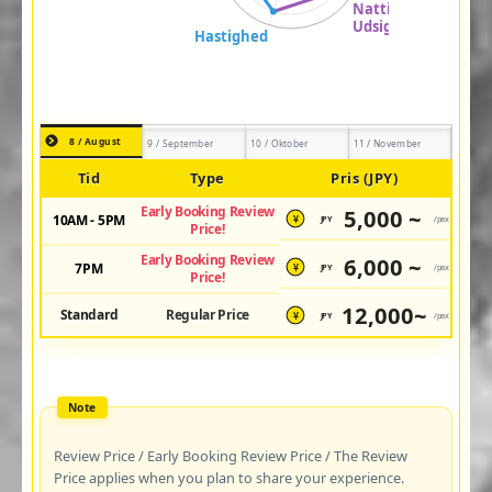
8 / August
9 / September
10 / Oktober
11 / November
Tid
Type
Pris (JPY)
Early Booking Review
5,000 ~
10AM - 5PM
JPY
/pax
¥
Price!
Early Booking Review
6,000 ~
7PM
JPY
/pax
¥
Price!
12,000~
Standard
Regular Price
JPY
/pax
¥
Review Price / Early Booking Review Price / The Review
Price applies when you plan to share your experience.