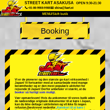
STREET KART ASAKUSA
OPEN 9:30-21:30
📞+81-80-9988-9988
📧
shina@kart.st
MENU/Skift butik
TOP
Booking
Om
Specifikationer
Pris
Adgang
Stemme
FAQ
Virksomhed
Booking
Skift butik
Tokyo Shinagawa
Tokyo Akihabara#1
Tokyo Akihabara#2
Tokyo Shibuya
Vi er de
pionerer
og
den største go-kart virksomhed
i
Tokyo Shibuya Annex
Tokyo Bay
Japan! Vi fortsætter med at samarbejde med
mange
berømtheder
og er den
mest populære aktivitet
for
rejsende til Japan! Derfor anbefaler vi stærkt, at du
Tokyo Asakusa
Osaka
booker så hurtigt som muligt.
Vær opmærksom! Hvis du ankommer til vores butik uden
Okinawa
de nødvendige originale dokumenter til at køre i Japan,
kan du ikke deltage i aktiviteten og vil ikke få nogen
refusion.
(beskrevet nedenfor
„Kørekort til at køre i