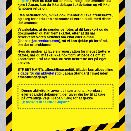
Japan“
) Hvis du ikke har de nødvendige dokumenter til at
køre i Japan, kan du ikke deltage i aktiviteten og vil ikke
få nogen refusion.
Læs nedenfor om, hvilke dokumenter du skal fremskaffe,
og sørg for at du kan ankomme til vores butik med disse
dokumenter.
Vi anbefaler, at du sender os fotos af dit kørekort og de
dokumenter, du har fremskaffet, efter at du har
reserveret vores aktivitet via chat eller e-mail
(
license@streetkart.com
), så vi kan tjekke på forhånd,
om der er problemer.
Hvis du ønsker at lave en reservation for meget tættere
datoer, har du måske ikke nok tid til at bede os om at
kontrollere. I så fald skal du selv bekræfte det på eget
ansvar.
STREET KARTs afbestillingspolitik tillader kun afbestilling
7 dage før din aktivitetstid
(Japan Standard Time) uden
afbestillingsgebyr.
Denne aktivitet kræver et internationalt kørekort
eller et andet dokument, der giver dig lov til at køre
på offentlige veje i Japan. Sørg for at tjekke
„Kørekort til at køre i Japan“