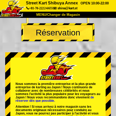
Street Kart Shibuya Annex
OPEN 10:00-22:00
📞+81-70-2222-6655
📧
shina@kart.st
MENU/Changer de Magasin
ACCUEIL
Réservation
À Propos
Caractéristiques
Tarifs
Accès
Avis
FAQ
Entreprise
Réservation
Changer de Magasin
Tokyo Shinagawa
Tokyo Akihabara#1
Tokyo Akihabara#2
Tokyo Shibuya
Nous sommes la
première entreprise
et
la plus grande
Tokyo Shibuya Annexe
Baie de Tokyo
entreprise de karting
au Japon ! Nous continuons de
collaborer avec
de nombreuses célébrités
et nous
sommes l’
activité la plus populaire
pour les voyageurs au
Tokyo Asakusa
Osaka
Japon ! Nous vous recommandons donc vivement
de
réserver dès que possible.
Okinawa
Attention ! Si vous arrivez à notre magasin sans les
documents originaux nécessaires pour conduire au
Japon, vous ne pourrez pas participer à l'activité et vous