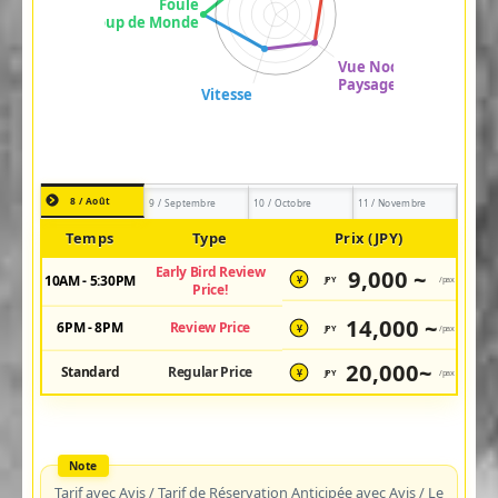
8 / Août
9 / Septembre
10 / Octobre
11 / Novembre
Temps
Type
Prix (JPY)
Early Bird Review
9,000 ~
10AM - 5:30PM
JPY
/pax
¥
Price!
14,000 ~
6PM - 8PM
Review Price
JPY
/pax
¥
20,000~
Standard
Regular Price
JPY
/pax
¥
Tarif avec Avis / Tarif de Réservation Anticipée avec Avis / Le