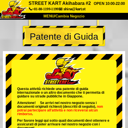
STREET KART Akihabara #2
OPEN 10:00-22:00
📞+81-80-1199-1199
📧
shina@kart.st
MENU/Cambia Negozio
INIZIO
Patente di Guida
Chi Siamo
Specifiche
Prezzo
Accesso
Recensioni
FAQ
Azienda
Prenotazioni
Cambia Negozio
Tokyo Shinagawa
Tokyo Akihabara#1
Tokyo Akihabara#2
Tokyo Shibuya
Questa attività richiede una patente di guida
internazionale o un altro documento che ti permetta di
Tokyo Shibuya Annex
Tokyo Bay
guidare su strade pubbliche in Giappone.
Attenzione! Se arrivi nel nostro negozio senza i
Tokyo Asakusa
Osaka
documenti originali richiesti (descritti di seguito),
non
potrai partecipare all'attività
e
non riceverai alcun
rimborso
.
Okinawa
Per favore leggi qui sotto quali documenti devi ottenere e
assicurati di poter arrivare nel nostro negozio con i