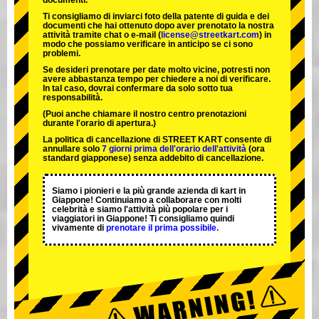
documenti.
Ti consigliamo di inviarci foto della patente di guida e dei
documenti che hai ottenuto dopo aver prenotato la nostra
attività tramite chat o e-mail (
license@streetkart.com
) in
modo che possiamo verificare in anticipo se ci sono
problemi.
Se desideri prenotare per date molto vicine, potresti non
avere abbastanza tempo per chiedere a noi di verificare.
In tal caso, dovrai confermare da solo sotto tua
responsabilità.
(Puoi anche chiamare il nostro centro prenotazioni
durante l'orario di apertura.)
La politica di cancellazione di STREET KART consente di
annullare solo
7 giorni prima dell'orario dell'attività
(ora
standard giapponese) senza addebito di cancellazione.
Siamo i
pionieri
e la
più grande azienda di kart
in
Giappone! Continuiamo a collaborare con
molti
celebrità
e siamo l'
attività più popolare
per i
viaggiatori in Giappone! Ti consigliamo quindi
vivamente di
prenotare il prima possibile.