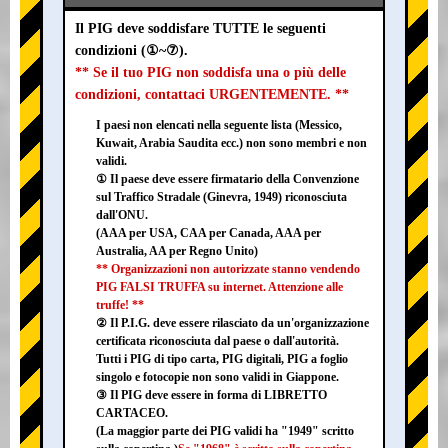
Il PIG deve soddisfare TUTTE le seguenti
condizioni (①~⑦).
** Se il tuo PIG non soddisfa una o più delle
condizioni, contattaci URGENTEMENTE. **
I paesi non elencati nella seguente lista (Messico,
Kuwait, Arabia Saudita ecc.) non sono membri e non
validi.
① Il paese deve essere firmatario della Convenzione
sul Traffico Stradale (Ginevra, 1949) riconosciuta
dall'ONU.
(AAA per USA, CAA per Canada, AAA per
Australia, AA per Regno Unito)
** Organizzazioni non autorizzate stanno vendendo
PIG FALSI TRUFFA su internet. Attenzione alle
truffe! **
② Il P.I.G. deve essere rilasciato da un'organizzazione
certificata riconosciuta dal paese o dall'autorità.
Tutti i PIG di tipo carta, PIG digitali, PIG a foglio
singolo e fotocopie non sono validi in Giappone.
③ Il PIG deve essere in forma di LIBRETTO
CARTACEO.
(La maggior parte dei PIG validi ha "1949" scritto