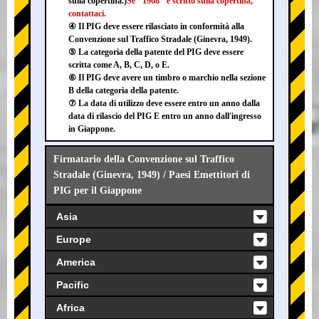
sulla copertina.)
Se "1968" è scritto sulla copertina,
contattaci.
④ Il PIG deve essere rilasciato in conformità alla
Convenzione sul Traffico Stradale (Ginevra, 1949).
⑤ La categoria della patente del PIG deve essere
scritta come A, B, C, D, o E.
⑥ Il PIG deve avere un timbro o marchio nella sezione
B della categoria della patente.
⑦ La data di utilizzo deve essere entro un anno dalla
data di rilascio del PIG E entro un anno dall'ingresso
in Giappone.
Firmatario della Convenzione sul Traffico
Stradale (Ginevra, 1949) / Paesi Emettitori di
PIG per il Giappone
Asia
Europe
America
Pacific
Africa