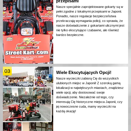
przepisami
Nasze specjalnie zaprojektowane gokarty są w
pełni zgodne z lokalnymi przepisami w Japonii.
Ponadto, nasze regulacje bezpieczeństwa
przekraczają wymagania policji, co sprawia, że
nasze doświadczenie z gokartami ulicznymi jest
nie tylko ekscytujące i zabawne, ale również
bardzo bezpieczne.
03
Wiele Ekscytujących Opcji!
Nasze wycieczki zabiorą Cię do wszystkich
ulubionych miejsc w Japonii! Z szeroką gamą
lokalizacji w największych miastach, znajdziesz
wiele opcji, aby dostosować swoje
doświadczenie. Niezależnie od tego, czy
interesują Cię historyczne miejsca Japonii, czy
jej nowoczesne cuda, mamy wycieczki na
każdą okazję!