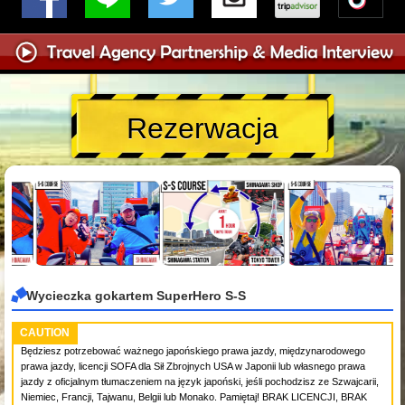
Rezerwacja
Wycieczka gokartem SuperHero S-S
CAUTION
Będziesz potrzebować ważnego japońskiego prawa jazdy, międzynarodowego
prawa jazdy, licencji SOFA dla Sił Zbrojnych USA w Japonii lub własnego prawa
jazdy z oficjalnym tłumaczeniem na język japoński, jeśli pochodzisz ze Szwajcarii,
Niemiec, Francji, Tajwanu, Belgii lub Monako. Pamiętaj! BRAK LICENCJI, BRAK