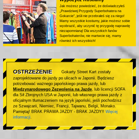
Jak możesz powiedzieć, że doświadczyłeś
„Prawdziwej Przygody Superbohatera na
Gokarcie”, jeśli nie przebrałeś się za niego!
Mamy wszystkie kostiumy, jakie możesz sobie
wyobrazić, aby uczynić tę przygodę naprawdę
niezapomnianą! Dla wszystkich fanów
Superbohaterów, nie martwcie się, mamy
również ich wszystkich!
OSTRZEŻENIE
Gokarty Street Kart zostały
zaprojektowane do jazdy po ulicach w Japonii. Będziesz
potrzebować ważnego japońskiego prawa jazdy, lub
Międzynarodowego Zezwolenia na Jazdę
, lub licencji SOFA
dla Sił Zbrojnych USA w Japonii, lub własnego prawa jazdy z
oficjalnym tłumaczeniem na język japoński, jeśli pochodzisz
ze Szwajcarii, Niemiec, Francji, Tajwanu, Belgii, Monako.
Pamiętaj! BRAK PRAWA JAZDY - BRAK JAZDY!!
Więcej
informacji
.