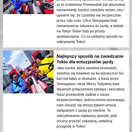
że to zrobiliśmy! Przewodnik był absolutnie
niesamowity, bardzo cierpliwy wobec nas i
upewnił się, że czuliśmy się bezpiecznie
przez cały czas. Ulice Shinagawy były
niesamowicie zabawne do jazdy, a widoki
na Tokyo Tower były po prostu
spektakularne. Co za unikalny sposób na
odkrywanie Tokio!
Najlepszy sposób na zwiedzanie
Tokio dla entuzjastów jazdy
Jako osoba, która uwielbia prowadzić,
świetnie się bawiłem na tej wycieczce! Go-
kart był łatwy w obsłudze, a trasa przez
Shinagawa i obok Wieży Tokijskiej była
idealnym połączeniem zabawy i ekscytacji.
Nasz przewodnik zadbał o nasze
bezpieczeństwo, jednocześnie pozwalając
nam cieszyć się dreszczykiem emocji
związanym z jazdą po mieście. To
zdecydowanie najlepszy sposób, jeśli
chcesz przeżyć zabawną, unikalną
przygodę w Tokio!