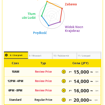
8 / Sierpień
9 / Wrzesień
10 / Październik
11 / Listopad
Czas
Typ
Cena (JPY)
15,000 ~
10AM
Review Price
JPY
/pax
¥
14,000 ~
12PM - 4PM
Review Price
JPY
/pax
¥
16,000 ~
6PM - 8PM
Review Price
JPY
/pax
¥
20,000~
Standard
Regular Price
JPY
/pax
¥