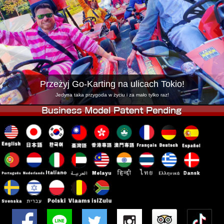
Firma
Rezerwacja
Zmień Lokalizację
Tokyo Shinagawa
Tokyo Akihabara#1
Tokyo Akihabara#2
Tokyo Shibuya
Tokyo Shibuya Annex
Tokyo Bay
Przeżyj Go-Karting na ulicach Tokio!
Tokyo Asakusa
Osaka
Jedyna taka przygoda w życiu i za mało tylko raz!
Okinawa