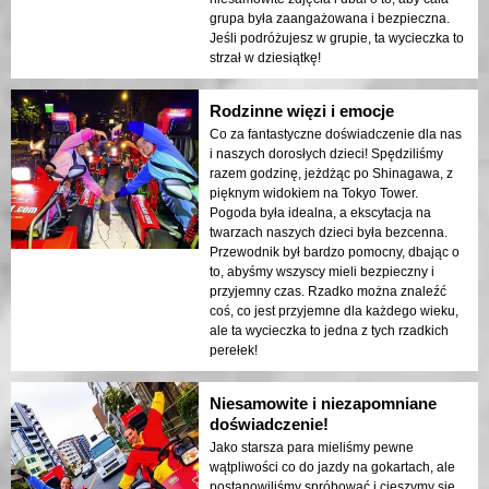
grupa była zaangażowana i bezpieczna.
Jeśli podróżujesz w grupie, ta wycieczka to
strzał w dziesiątkę!
Rodzinne więzi i emocje
Co za fantastyczne doświadczenie dla nas
i naszych dorosłych dzieci! Spędziliśmy
razem godzinę, jeżdżąc po Shinagawa, z
pięknym widokiem na Tokyo Tower.
Pogoda była idealna, a ekscytacja na
twarzach naszych dzieci była bezcenna.
Przewodnik był bardzo pomocny, dbając o
to, abyśmy wszyscy mieli bezpieczny i
przyjemny czas. Rzadko można znaleźć
coś, co jest przyjemne dla każdego wieku,
ale ta wycieczka to jedna z tych rzadkich
perełek!
Niesamowite i niezapomniane
doświadczenie!
Jako starsza para mieliśmy pewne
wątpliwości co do jazdy na gokartach, ale
postanowiliśmy spróbować i cieszymy się,