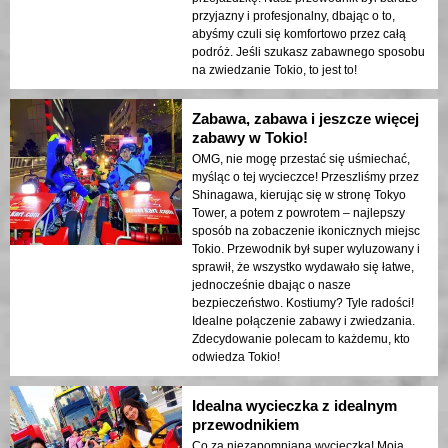
przyjazny i profesjonalny, dbając o to,
abyśmy czuli się komfortowo przez całą
podróż. Jeśli szukasz zabawnego sposobu
na zwiedzanie Tokio, to jest to!
Zabawa, zabawa i jeszcze więcej
zabawy w Tokio!
OMG, nie mogę przestać się uśmiechać,
myśląc o tej wycieczce! Przeszliśmy przez
Shinagawa, kierując się w stronę Tokyo
Tower, a potem z powrotem – najlepszy
sposób na zobaczenie ikonicznych miejsc
Tokio. Przewodnik był super wyluzowany i
sprawił, że wszystko wydawało się łatwe,
jednocześnie dbając o nasze
bezpieczeństwo. Kostiumy? Tyle radości!
Idealne połączenie zabawy i zwiedzania.
Zdecydowanie polecam to każdemu, kto
odwiedza Tokio!
Idealna wycieczka z idealnym
przewodnikiem
Co za niezapomniana wycieczka! Moja