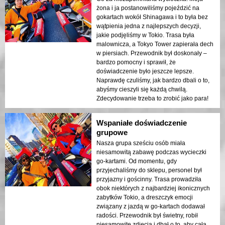
żona i ja postanowiliśmy pojeździć na
gokartach wokół Shinagawa i to była bez
wątpienia jedna z najlepszych decyzji,
jakie podjęliśmy w Tokio. Trasa była
malownicza, a Tokyo Tower zapierała dech
w piersiach. Przewodnik był doskonały –
bardzo pomocny i sprawił, że
doświadczenie było jeszcze lepsze.
Naprawdę czuliśmy, jak bardzo dbali o to,
abyśmy cieszyli się każdą chwilą.
Zdecydowanie trzeba to zrobić jako para!
Wspaniałe doświadczenie
grupowe
Nasza grupa sześciu osób miała
niesamowitą zabawę podczas wycieczki
go-kartami. Od momentu, gdy
przyjechaliśmy do sklepu, personel był
przyjazny i gościnny. Trasa prowadziła
obok niektórych z najbardziej ikonicznych
zabytków Tokio, a dreszczyk emocji
związany z jazdą w go-kartach dodawał
radości. Przewodnik był świetny, robił
niesamowite zdjęcia i dbał o to, aby cała