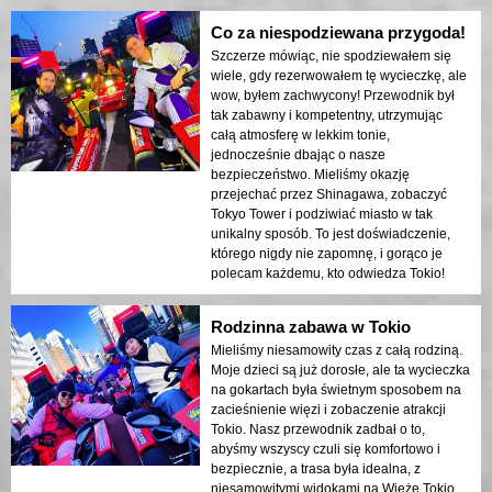
Co za niespodziewana przygoda!
Szczerze mówiąc, nie spodziewałem się
wiele, gdy rezerwowałem tę wycieczkę, ale
wow, byłem zachwycony! Przewodnik był
tak zabawny i kompetentny, utrzymując
całą atmosferę w lekkim tonie,
jednocześnie dbając o nasze
bezpieczeństwo. Mieliśmy okazję
przejechać przez Shinagawa, zobaczyć
Tokyo Tower i podziwiać miasto w tak
unikalny sposób. To jest doświadczenie,
którego nigdy nie zapomnę, i gorąco je
polecam każdemu, kto odwiedza Tokio!
Rodzinna zabawa w Tokio
Mieliśmy niesamowity czas z całą rodziną.
Moje dzieci są już dorosłe, ale ta wycieczka
na gokartach była świetnym sposobem na
zacieśnienie więzi i zobaczenie atrakcji
Tokio. Nasz przewodnik zadbał o to,
abyśmy wszyscy czuli się komfortowo i
bezpiecznie, a trasa była idealna, z
niesamowitymi widokami na Wieżę Tokio.