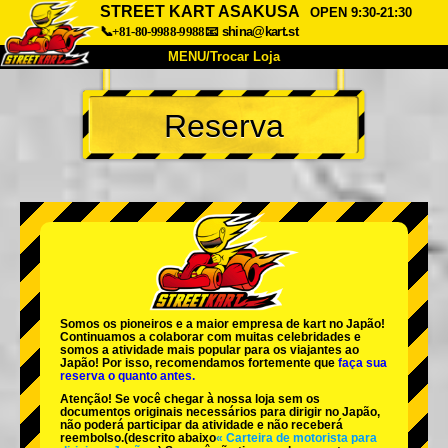
STREET KART ASAKUSA
OPEN 9:30-21:30
📞+81-80-9988-9988
📧
shina@kart.st
MENU/Trocar Loja
INÍCIO
Reserva
Sobre
Especificações
Preços
Acesso
Opiniões
FAQ
Empresa
Reserva
Trocar Loja
Tokyo Shinagawa
Tokyo Akihabara#1
Tokyo Akihabara#2
Tokyo Shibuya
Somos os
pioneiros
e a
maior empresa de kart
no Japão!
Tokyo Shibuya Annex
Tokyo Bay
Continuamos a colaborar com
muitas celebridades
e
somos a
atividade mais popular
para os viajantes ao
Japão! Por isso, recomendamos fortemente que
faça sua
Tokyo Asakusa
Osaka
reserva o quanto antes.
Atenção! Se você chegar à nossa loja sem os
Okinawa
documentos originais necessários para dirigir no Japão,
não poderá participar da atividade e não receberá
reembolso.
(descrito abaixo
« Carteira de motorista para