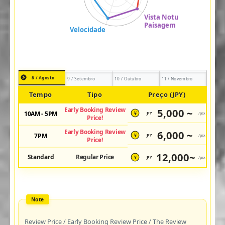
8 / Agosto
9 / Setembro
10 / Outubro
11 / Novembro
Tempo
Tipo
Preço (JPY)
Early Booking Review
5,000 ~
10AM - 5PM
JPY
/pax
¥
Price!
Early Booking Review
6,000 ~
7PM
JPY
/pax
¥
Price!
12,000~
Standard
Regular Price
JPY
/pax
¥
Review Price / Early Booking Review Price / The Review