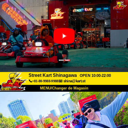
Street Kart Shinagawa
OPEN 10:00-22:00
📞+81-80-9988-9988
📧
shina@kart.st
MENU/Changer de Magasin
ACCUEIL
À Propos
Caractéristiques
Tarifs
Accès
Avis
FAQ