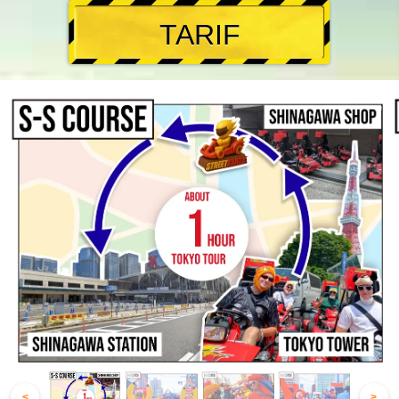
TARIF
<
>