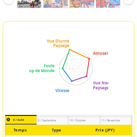
8 / Août
9 / Septembre
10 / Octobre
11 / Novembre
Temps
Type
Prix (JPY)