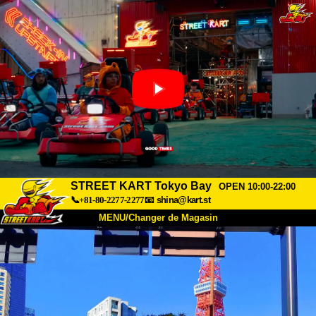
STREET KART Tokyo Bay
OPEN 10:00-22:00
📞+81-80-2277-2277
📧
shina@kart.st
MENU/Changer de Magasin
ACCUEIL
À Propos
Caractéristiques
Tarifs
Accès
Avis
FAQ