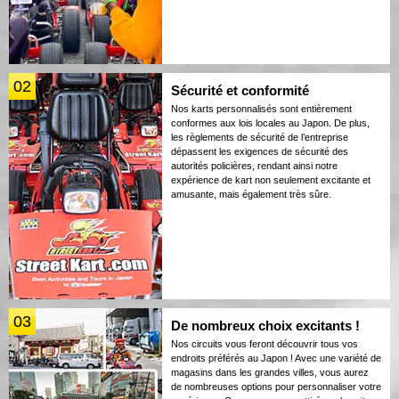
02
Sécurité et conformité
Nos karts personnalisés sont entièrement
conformes aux lois locales au Japon. De plus,
les règlements de sécurité de l’entreprise
dépassent les exigences de sécurité des
autorités policières, rendant ainsi notre
expérience de kart non seulement excitante et
amusante, mais également très sûre.
03
De nombreux choix excitants !
Nos circuits vous feront découvrir tous vos
endroits préférés au Japon ! Avec une variété de
magasins dans les grandes villes, vous aurez
de nombreuses options pour personnaliser votre