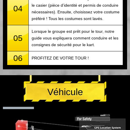
le casier (pièce d’identité et permis de conduire
04
nécessaires). Ensuite, choisissez votre costume
préféré ! Tous les costumes sont lavés.
Lorsque le groupe est prêt pour le tour, notre
05
guide vous expliquera comment conduire et les
consignes de sécurité pour le kart.
06
PROFITEZ DE VOTRE TOUR !
Véhicule