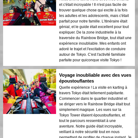
et c'était incroyable ! Il n'est pas facile de
trouver quelque chose qui excite à la fois
les adultes et les adolescents, mais c'était
parfait pour notre famille. L'itinéraire était
génial, et le guide était excellent pour tout
expliquer. De la zone industrielle à la
traversée du Rainbow Bridge, tout était une
expérience inoubliable. Mes enfants ont
adoré le trajet et l'excitation de conduire
autour de Tokyo. C'est l'activité familiale
parfaite pour quiconque visite Tokyo !
Voyage inoubliable avec des vues
époustouflantes
Quelle expérience ! La visite en karting à
travers Tokyo était tellement palpitante.
Commencer dans le quartier industriel et
se diriger vers le Rainbow Bridge était tout
simplement magique. Les vues sur la
Tokyo Tower étaient époustouflantes, et
tout le parcours ressemblait à une
aventure. Notre guide était incroyable,
veillant à notre sécurité tout en nous
permettant de profiter de chaque instant. Je