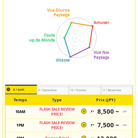
8 / Août
9 / Septembre
10 / Octobre
11 / Novembre
Temps
Type
Prix (JPY)
FLASH SALE REVIEW
8,500 ~
10AM
JPY
/pax
¥
PRICE!
FLASH SALE REVIEW
7,500 ~
1PM
JPY
/pax
¥
PRICE!