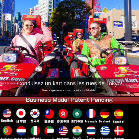
Entreprise
Réservation
Changer de Magasin
Tokyo Shinagawa
Tokyo Akihabara#1
Tokyo Akihabara#2
Tokyo Shibuya
Tokyo Shibuya Annexe
Baie de Tokyo
Tokyo Asakusa
Osaka
Okinawa
Conduisez un kart dans les rues de Tokyo!
Une expérience unique et inoubliable !